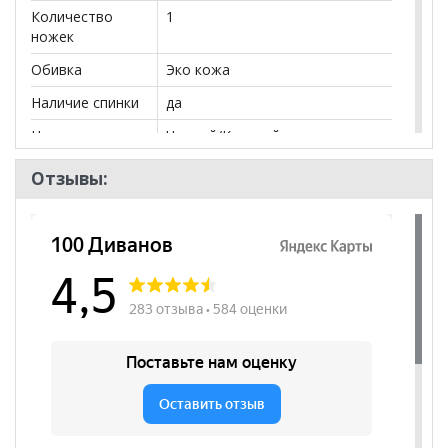
Количество
1
ножек
Обивка
Эко кожа
Наличие спинки
да
Цвет сидения
Черный/Красный
Нагрузка
120
Отзывы:
Назначение
для геймеров
Высота
460
посадочного
места, мм
Наличие
да
подлокотников
Регулировка по
да
высоте
Регулировка
да
наклона спинки