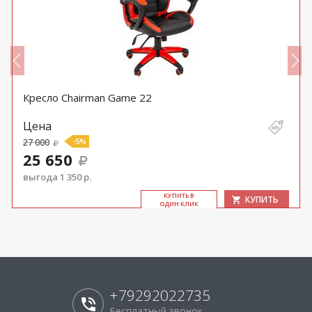
Кресло Chairman Game 22
Цена
27 000
-5%
25 650
выгода 1 350 р.
КУ­ПИТЬ В
КУПИТЬ
ОДИН КЛИК
+79292022735
Бесплатный звонок