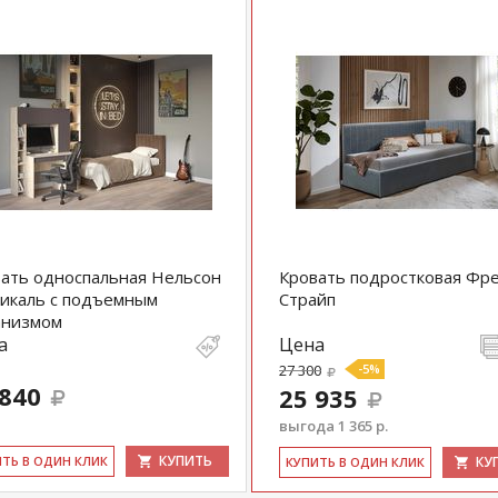
ать односпальная Нельсон
Кровать подростковая Фр
икаль с подъемным
Страйп
анизмом
а
Цена
27 300
-5%
 840
25 935
выгода 1 365 р.
КУПИТЬ
ИТЬ В ОДИН КЛИК
КУ
КУ­ПИТЬ В ОДИН КЛИК