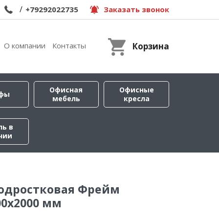
/
+79292022735
Заказать звонок
О компании
Контакты
Корзина
Офисная
Офисные
фы
мебель
кресла
ль в
чии
подростковая Фрейм
0x2000 мм