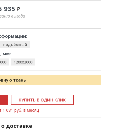
5 935
 ваша выгода
сформации:
подъёмный
, мм:
000
1200x2000
овную ткань
КУПИТЬ В ОДИН КЛИК
 1 081 руб. в месяц
о доставке