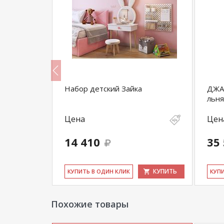
-5
Набор детский Зайка
ДЖАЛ
льня
Цена
Цен
14 410
35
КУПИТЬ
КУПИТЬ
КУ­ПИТЬ В ОДИН КЛИК
КУ­П
Похожие товары