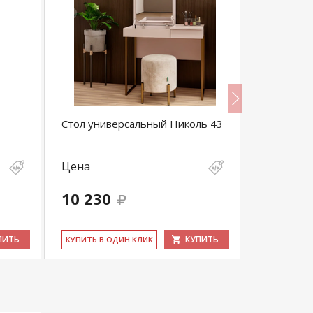
Стол универсальный Николь 43
Тумба пр
ТПМ400.1
Цена
Цена
10 230
1 523
ПИТЬ
КУПИТЬ
КУ­ПИТЬ В ОДИН КЛИК
КУ­ПИТЬ В 