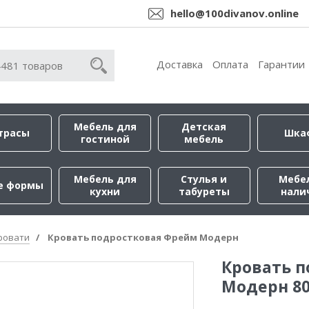
hello@100divanov.online
Доставка
Оплата
Гарантии
Мебель для
Детская
трасы
Шка
гостиной
мебель
Мебель для
Стулья и
Мебе
е формы
кухни
табуреты
нали
ровати
Кровать подростковая Фрейм Модерн
Кровать 
Модерн 80