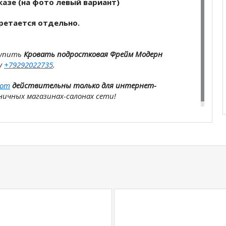
казе (на фото левый вариант)
ретается отдельно.
купить
Кровать подростковая Фрейм Модерн
у
+79292022735
.
com
действительны только для интернет-
ичных магазинах-салонах сети!