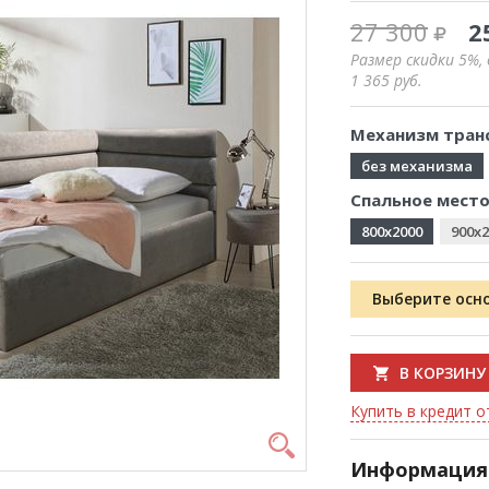
27 300
2
Размер скидки 5%,
1 365
руб.
Механизм тран
без механизма
Спальное место
800x2000
900x2
Выберите осн
В КОРЗИНУ
Купить в кредит от
Информация 