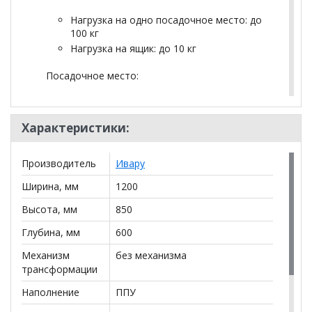
Нагрузка на одно посадочное место: до
100 кг
Нагрузка на ящик: до 10 кг
Посадочное место:
в-470 мм г-480 мм
Характеристики:
Размеры ящика:
ш-1168 мм г-553 мм в-184 мм
Производитель
Ивару
Размеры
Ширина, мм
1200
Высота, мм
850
Ширина: 1200 мм | Глубина: 600 мм |
Высота: 850 мм
Глубина, мм
600
Вес: 34.5 кг | Объем: 0.360 м³
Механизм
без механизма
трансформации
*Дополнительную информацию о том, как купить
Наполнение
ППУ
Кухонный диван прямой Райфл с ящиком 1200