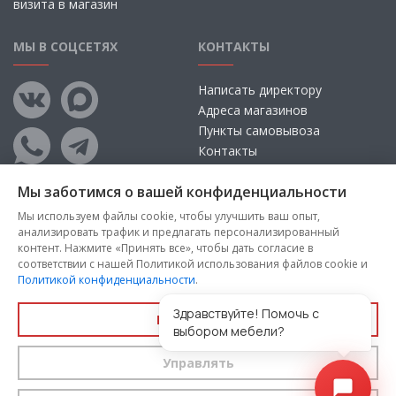
визита в магазин
МЫ В СОЦСЕТЯХ
КОНТАКТЫ
Написать директору
Адреса магазинов
Пункты самовывоза
Контакты
Мы заботимся о вашей конфиденциальности
Мы используем файлы cookie, чтобы улучшить ваш опыт,
анализировать трафик и предлагать персонализированный
контент. Нажмите «Принять все», чтобы дать согласие в
соответствии с нашей Политикой использования файлов cookie и
Политикой конфиденциальности
.
Copyright © 2026, ООО «100 Диванов» — Все права защищены
Администрация Сайта не несет ответственности за
Здравствуйте! Помочь с
Принять все
размещаемые Пользователями материалы, их содержание,
выбором мебели?
качество.
Управлять
Вы принимаете условия
политики конфиденциальности
и
пользовательского соглашения
каждый раз, когда оставляете
свои данные в любой форме обратной связи на сайте