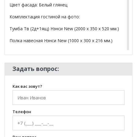
Цвет фасада: Белый глянец
Комплектация гостиной на фото:
Тумба Тв (2д+1ящ) Нэнси New (2000 х 350 х 520 мм.)
Полка навесная Нэнси New (1000 х 300 х 216 мм.)
Пенал навесной Нэнси New (400 х 1280 х 346 мм.)
Пенал-стекло навесной Нэнси New (400 х 1280 х 346
Задать вопрос:
мм.)
Шкаф-стекло (исп 2) Нэнси New (800 х 1300 х 346
Как вас зовут?
мм.)
Подсветка в комплекте.
Телефон
*Дополнительную информацию о том, как купить
уточняйте у нашего менеджера по телефону
+79292022735
.