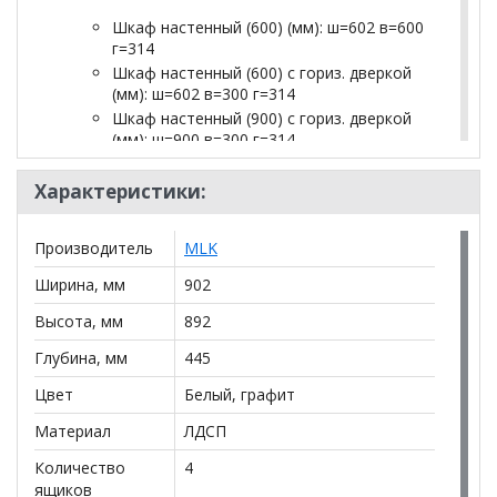
Шкаф настенный (600) (мм): ш=602 в=600
г=314
Шкаф настенный (600) с гориз. дверкой
(мм): ш=602 в=300 г=314
Шкаф настенный (900) с гориз. дверкой
(мм): ш=900 в=300 г=314
Шкаф настенный (1200) с гориз. дверкой
(мм): ш=1200 в=300 г=314
Характеристики:
Комод с 5 ящиками (мм): ш=602 в=1110
г=445
Производитель
MLK
Комод (мм): ш=902 в=892 г=445
Шкаф-тумба (600) (мм): ш=602 в=1110
Ширина, мм
902
г=445
Высота, мм
892
Шкаф для книг (600) (мм): ш=602 в=1089
г=314
Глубина, мм
445
Тумба (900) (мм): ш=902 в=456 г=445
Цвет
Тумба под ТВ с 1 ящиком и 2 дверками
Белый, графит
(мм): ш=2102 в=456 г=445
Материал
ЛДСП
Тумба под ТВ с 3 ящиками и 1 дверкой
(мм): ш=2102 в=456 г=445
Количество
4
Полка (900) (мм): ш=902 в=250 г=216
ящиков