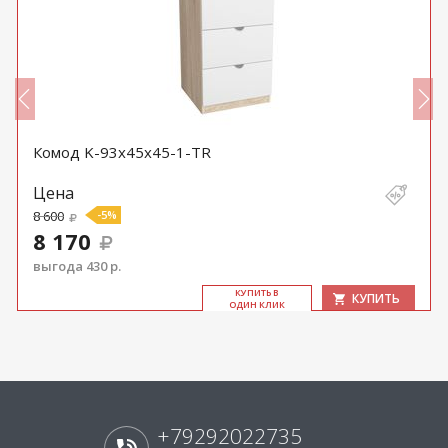
Комод K-93x45x45-1-TR
Цена
8 600
-5%
8 170
выгода 430 р.
КУ­ПИТЬ В
КУПИТЬ
ОДИН КЛИК
+79292022735