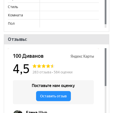
Полка (1200) (мм): ш=1202 в=250 г=216
Стиль
Полка с перегородками (900) (мм): ш=902
в=200 г=298
Комната
Полка с перегородками (1200) (мм):
Пол
ш=1202 в=200 г=298
Полка с перегородками (1500) (мм):
ш=1502 в=200 г=298
Отзывы:
*Дополнительную информацию о том, как купить
Тумба 900 Скайлайн
уточняйте у нашего менеджера
по телефону
+79292022735
.
**Цены на официальном сайте
100диванов.com
действительны только для интернет-магазина
и
могут отличаться от цен в розничных магазинах-
салонах сети!