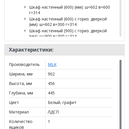
Шкаф настенный (600) (мм): ш=602 в=600
г=314
Шкаф настенный (600) с гориз. дверкой
(мм): ш=602 в=300 г=314
Шкаф настенный (900) с гориз. дверкой
(мм): ш=900 в=300 г=314
Шкаф настенный (1200) с гориз. дверкой
(мм): ш=1200 в=300 г=314
Характеристики:
Комод с 5 ящиками (мм): ш=602 в=1110
г=445
Производитель
MLK
Комод (мм): ш=902 в=892 г=445
Шкаф-тумба (600) (мм): ш=602 в=1110
Ширина, мм
902
г=445
Высота, мм
456
Шкаф для книг (600) (мм): ш=602 в=1089
г=314
Глубина, мм
445
Тумба (900) (мм): ш=902 в=456 г=445
Цвет
Тумба под ТВ с 1 ящиком и 2 дверками
Белый, графит
(мм): ш=2102 в=456 г=445
Материал
ЛДСП
Тумба под ТВ с 3 ящиками и 1 дверкой
(мм): ш=2102 в=456 г=445
Количество
1
Полка (900) (мм): ш=902 в=250 г=216
ящиков