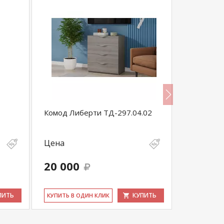
Комод Либерти ТД-297.04.02
Комод K-
Цена
Цена
8 600
-
20 000
8 170
выгода 430 
ПИТЬ
КУПИТЬ
КУ­ПИТЬ В ОДИН КЛИК
КУ­ПИТЬ В 