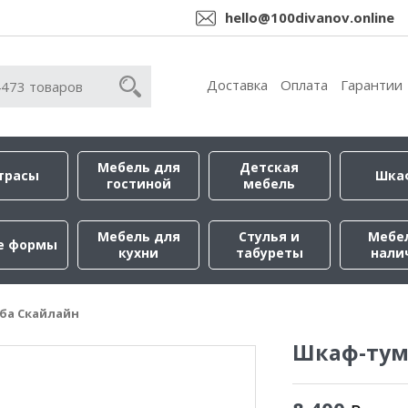
hello@100divanov.online
Доставка
Оплата
Гарантии
Мебель для
Детская
трасы
Шка
гостиной
мебель
Мебель для
Стулья и
Мебе
е формы
кухни
табуреты
нали
ба Скайлайн
Шкаф-тум