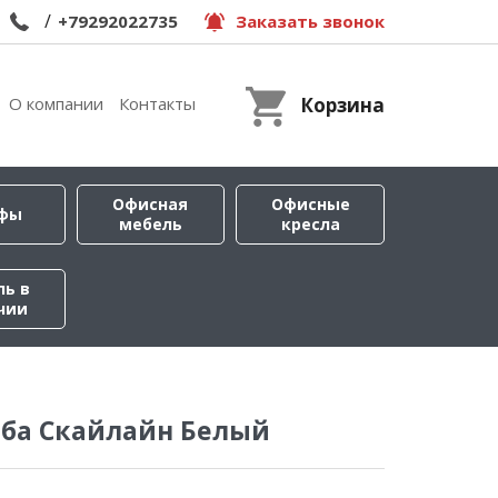
/
+79292022735
Заказать звонок
О компании
Контакты
Корзина
Офисная
Офисные
фы
мебель
кресла
ль в
чии
ба Скайлайн Белый