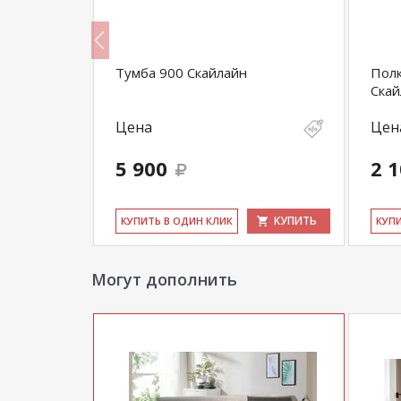
магазина
и могут отличаться от цен в розн
айн
Тумба 900 Скайлайн
Полк
Скай
Цена
Цен
5 900
2 
КУПИТЬ
КУПИТЬ
КУ­ПИТЬ В ОДИН КЛИК
КУ­П
Могут дополнить