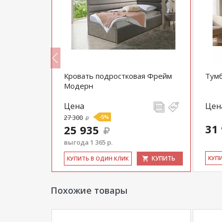
я В-4
Кровать подростковая Фрейм
Тумб
Модерн
Цена
Цен
27 300
-5%
31
25 935
выгода 1 365 р.
КУПИТЬ
КУПИТЬ
КУ­П
КУ­ПИТЬ В ОДИН КЛИК
Похожие товары