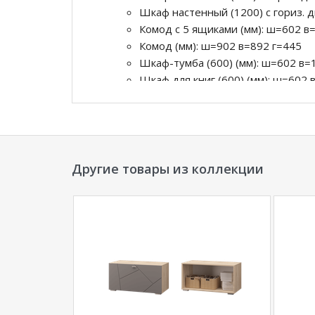
Шкаф настенный (1200) с гориз. 
Комод с 5 ящиками (мм): ш=602 в
Комод (мм): ш=902 в=892 г=445
Шкаф-тумба (600) (мм): ш=602 в=
Шкаф для книг (600) (мм): ш=602 
Тумба (900) (мм): ш=902 в=456 г=
Тумба под ТВ с 1 ящиком и 2 две
Тумба под ТВ с 3 ящиками и 1 дв
Полка (900) (мм): ш=902 в=250 г=
Полка (1200) (мм): ш=1202 в=250 
Другие товары из коллекции
Полка с перегородками (900) (мм)
Полка с перегородками (1200) (мм
Полка с перегородками (1500) (мм
*Дополнительную информацию о том, как 
менеджера по телефону
+79292022735
.
**Цены на официальном сайте
100диванов.