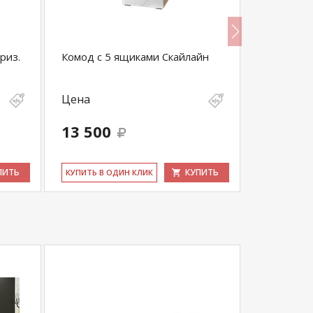
риз.
Комод с 5 ящиками Скайлайн
Полка 900
Цена
Цена
13 500
1 300
ПИТЬ
КУПИТЬ
КУ­ПИТЬ В ОДИН КЛИК
КУ­ПИТЬ В 