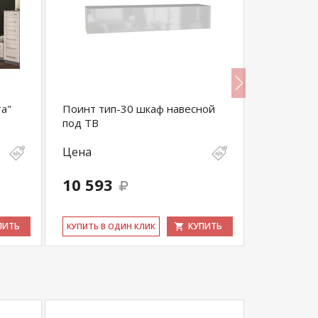
а"
Поинт тип-30 шкаф навесной
Стол туал
под ТВ
Цена
Цена
10 593
6 630
ПИТЬ
КУПИТЬ
КУ­ПИТЬ В ОДИН КЛИК
КУ­ПИТЬ В 