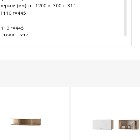
дверкой (мм): ш=1200 в=300 г=314
=1110 г=445
1110 г=445
в=1089 г=314
445
рками (мм): ш=2102 в=456 г=445
еркой (мм): ш=2102 в=456 г=445
216
г=216
: ш=902 в=200 г=298
): ш=1202 в=200 г=298
): ш=1502 в=200 г=298
купить
Шкаф-тумба Скайлайн
уточняйте у нашего
com
действительны только для интернет-