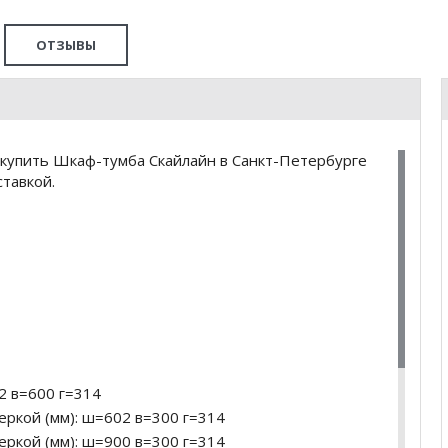
ОТЗЫВЫ
купить Шкаф-тумба Скайлайн в Санкт-Петербурге
тавкой.
2 в=600 г=314
еркой (мм): ш=602 в=300 г=314
еркой (мм): ш=900 в=300 г=314